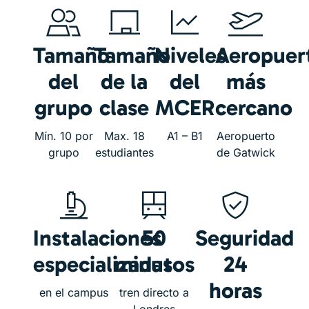
Tamaño
Tamaño
Niveles
Aeropuer
del
de la
del
más
grupo
clase
MCER
cercano
Mín. 10 por
Max. 18
A1 – B1
Aeropuerto
grupo
estudiantes
de Gatwick
Instalaciones
50
Seguridad
especializadas
minutos
24
horas
en el campus
tren directo a