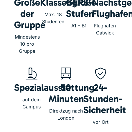
Größe
Klassengröße
GERS-
Nächstge
der
Stufen
Flughafe
Max. 18
Studenten
Gruppe
A1 – B1
Flughafen
Gatwick
Mindestens
10 pro
Gruppe
Spezialausstattung
50
24-
Minuten
Stunden-
auf dem
Campus
Sicherheit
Direktzug nach
London
vor Ort