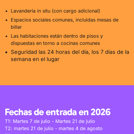
Lavandería in situ (con cargo adicional)
Espacios sociales comunes, incluidas mesas de
billar
Las habitaciones están dentro de pisos y
dispuestas en torno a cocinas comunes
Seguridad las 24 horas del día, los 7 días de la
semana en el lugar
Fechas de entrada en 2026
T1: Martes 7 de julio - Martes 21 de julio
T2: martes 21 de julio - martes 4 de agosto