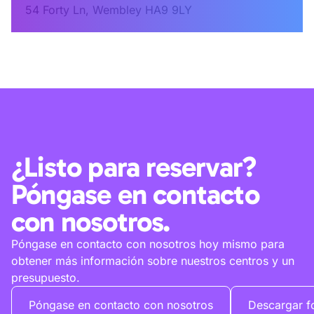
54 Forty Ln, Wembley HA9 9LY
¿Listo para reservar?
Póngase en contacto
con nosotros.
Póngase en contacto con nosotros hoy mismo para
obtener más información sobre nuestros centros y un
presupuesto.
Póngase en contacto con nosotros
Descargar fo