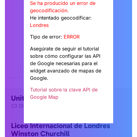
Se ha producido un error de
geocodificación.
He intentado geocodificar:
Londres
Tipo de error:
ERROR
Asegúrate de seguir el tutorial
sobre cómo configurar las API
de Google necesarias para el
widget avanzado de mapas de
Google.
Tutorial sobre la clave API de
Unite Students Vía Olímpica
Google Map
23 Olympic Way, Londres HA9 0FR
Liceo Internacional de Londres
Winston Churchill