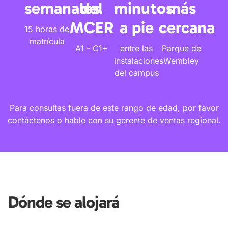
semanales
del
minutos
más
MCER
a pie
cercana
15 horas de
matrícula
A1 - C1+
entre las
Parque de
instalaciones
Wembley
del campus
Para consultas fuera de este rango de edad, por favor
contáctenos o hable con su gerente de ventas regional.
Dónde se alojará