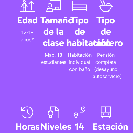
Edad
Tamaño
Tipo
Tipo
de la
de
de
12-18
años*
clase
habitación
tablero
Max. 18
Habitación
Pensión
estudiantes
individual
completa
con baño
(desayuno
autoservicio)
Horas
Niveles
14
Estación