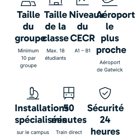
Taille
Taille
Niveaux
Aéroport
du
de la
du
le
groupe
classe
CECR
plus
proche
Minimum
Max. 18
A1 – B1
10 par
étudiants
Aéroport
groupe
de Gatwick
Installations
50
Sécurité
spécialisées
minutes
24
heures
sur le campus
Train direct