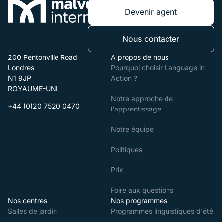
Devenir agent
Nous contacter
200 Pentonville Road
A propos de nous
Londres
Pourquoi choisir Language in
N1 9JP
Action ?
ROYAUME-UNI
Notre approche de
+44 (0)20 7520 0470
l'apprentissage
Notre équipe
Politiques
Prix
Foire aux questions
Nos centres
Nos programmes
Salles de jardin
Programmes linguistiques d'été