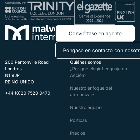
Conviértase en agente
Póngase en contacto con nosot
200 Pentonville Road
Quiénes somos
Londres
¿Por qué elegir Lenguaje en
N1 9JP
Acción?
REINO UNIDO
Nuestro enfoque del
+44 (0)20 7520 0470
aprendizaje
Nuestro equipo
Políticas
Precios