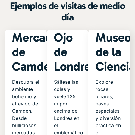
Ejemplos de visitas de medio
día
Mercado
Ojo
Museo
de
de
de la
Camden
Londres
Cienci
Descubra el
Sáltese las
Explore
ambiente
colas y
rocas
bohemio y
vuele 135
lunares,
atrevido de
m por
naves
Camden.
encima de
espaciales
Desde
Londres en
y diversión
bulliciosos
el
práctica en
mercados
emblemático
el