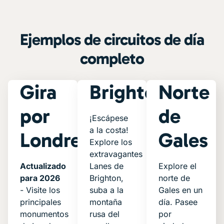
Ejemplos de circuitos de día
completo
Gira
Brighton
Norte
por
de
¡Escápese
a la costa!
Londres
Gales
Explore los
extravagantes
Actualizado
Lanes de
Explore el
para 2026
Brighton,
norte de
- Visite los
suba a la
Gales en un
principales
montaña
día. Pasee
monumentos
rusa del
por