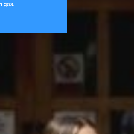
migos.