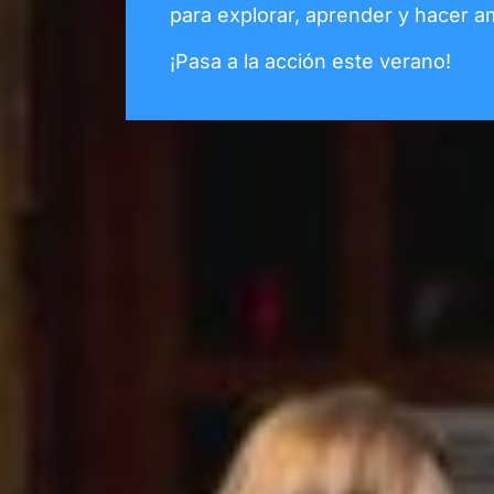
para explorar, aprender y hacer a
¡Pasa a la acción este verano!