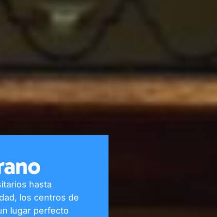
rano
tarios hasta
udad, los centros de
n lugar perfecto