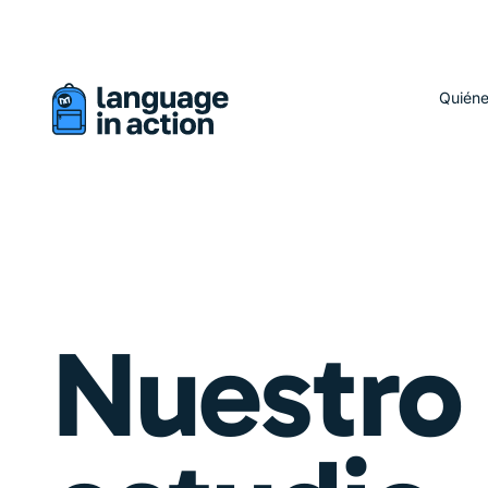
Está viendo una versión traducida automáticamente de este 
Quién
Nuestro