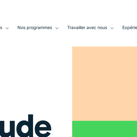
site web
s
Nos programmes
Travailler avec nous
Expéri
tude