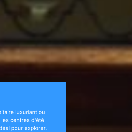
itaire luxuriant ou
 les centres d'été
déal pour explorer,