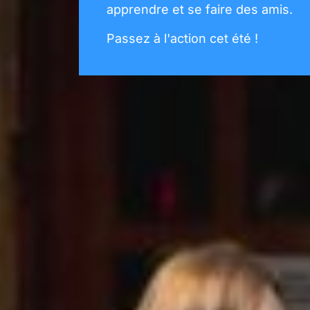
apprendre et se faire des amis.
Passez à l'action cet été !