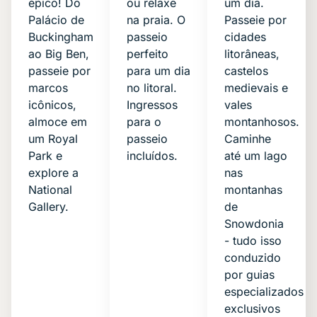
épico! Do
ou relaxe
um dia.
Palácio de
na praia. O
Passeie por
Buckingham
passeio
cidades
ao Big Ben,
perfeito
litorâneas,
passeie por
para um dia
castelos
marcos
no litoral.
medievais e
icônicos,
Ingressos
vales
almoce em
para o
montanhosos.
um Royal
passeio
Caminhe
Park e
incluídos.
até um lago
explore a
nas
National
montanhas
Gallery.
de
Snowdonia
- tudo isso
conduzido
por guias
especializados
exclusivos