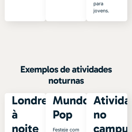
para
jovens.
Exemplos de atividades
noturnas
Londres
Mundo
Ativid
à
Pop
no
noite
campu
Festeje com