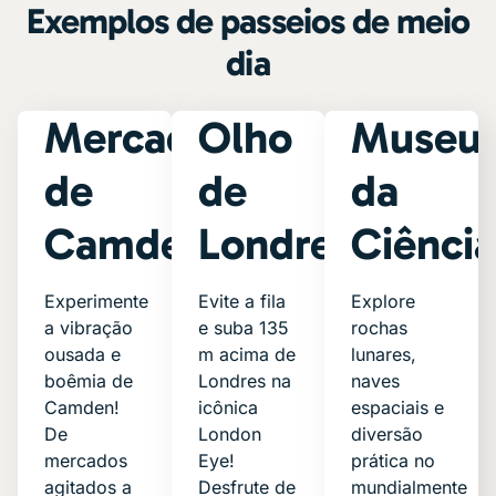
Exemplos de passeios de meio
dia
Mercado
Olho
Museu
de
de
da
Camden
Londres
Ciênci
Experimente
Evite a fila
Explore
a vibração
e suba 135
rochas
ousada e
m acima de
lunares,
boêmia de
Londres na
naves
Camden!
icônica
espaciais e
De
London
diversão
mercados
Eye!
prática no
agitados a
Desfrute de
mundialmente