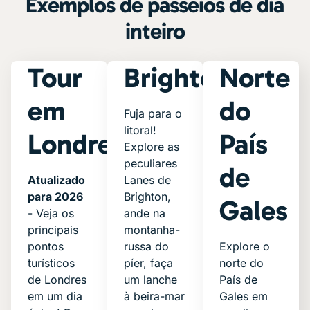
Exemplos de passeios de dia
inteiro
Tour
Brighton
Norte
em
do
Fuja para o
litoral!
Londres
País
Explore as
peculiares
de
Atualizado
Lanes de
para 2026
Brighton,
Gales
- Veja os
ande na
principais
montanha-
pontos
russa do
Explore o
turísticos
píer, faça
norte do
de Londres
um lanche
País de
em um dia
à beira-mar
Gales em