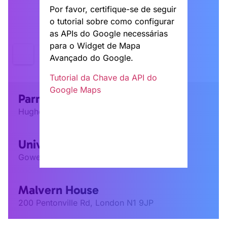
Por favor, certifique-se de seguir
o tutorial sobre como configurar
as APIs do Google necessárias
para o Widget de Mapa
Avançado do Google.
Tutorial da Chave da API do
Google Maps
Parry Hall
Hughes Parry Hall, London WC1H 9PR
University College London
Gower St, Londres WC1E 6BT
Malvern House
200 Pentonville Rd, London N1 9JP