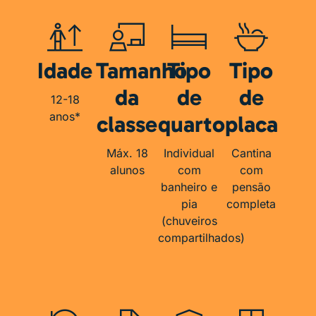
Idade
Tamanho
Tipo
Tipo
da
de
de
12-18
anos*
classe
quarto
placa
Máx. 18
Individual
Cantina
alunos
com
com
banheiro e
pensão
pia
completa
(chuveiros
compartilhados)