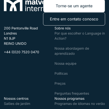
Torne-se um agente
Entre em contato conosco
200 Pentonville Road
Sobre nós
Londres
Por que escolher o Language in
N1 9JP
Action?
REINO UNIDO
Nossa abordagem de
+44 (0)20 7520 0470
aprendizado
Nossa equipe
Políticas
Preços
Perguntas frequentes
Nossos centros
Nossos programas
Salões de jardim
Programas de idiomas no verão