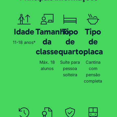
Idade
Tamanho
Tipo
Tipo
da
de
de
11-18 anos*
classe
quarto
placa
Máx. 18
Suíte para
Cantina
alunos
pessoa
com
solteira
pensão
completa