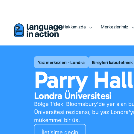
Bu web sitesinin otomatik olarak çevrilmiş bir versiyonunu g
Hakkımızda
Merkezlerimiz
Yaz merkezleri - Londra
Bireyleri kabul etmek
Parry Hall
Londra Üniversitesi
Bölge 1'deki Bloomsbury'de yer alan bu
Üniversitesi rezidansı, bu yaz Londra'y
mükemmel bir üs.
İletişime geçin