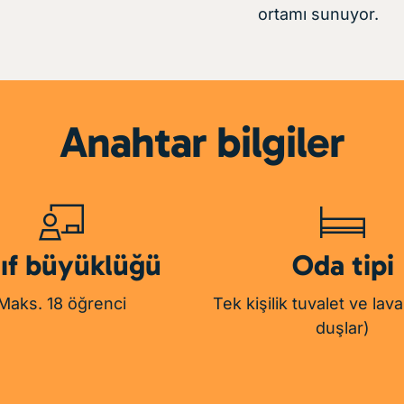
ortamı sunuyor.
Anahtar bilgiler
nıf büyüklüğü
Oda tipi
Maks. 18 öğrenci
Tek kişilik tuvalet ve lav
duşlar)