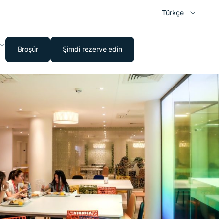
Türkçe
Broşür
Şimdi rezerve edin