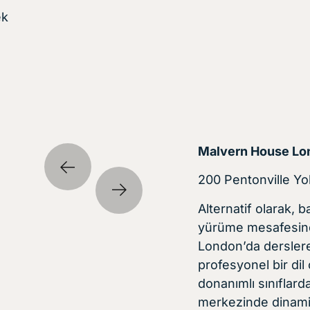
ek
ıfı
Malve
Malvern House Lo
200 Pentonville Yo
Alternatif olarak, 
yürüme mesafesin
London’da derslere 
profesyonel bir di
donanımlı sınıflard
merkezinde dinamik