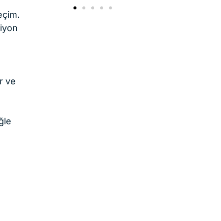
eçim.
siyon
ı
r ve
ğle
l