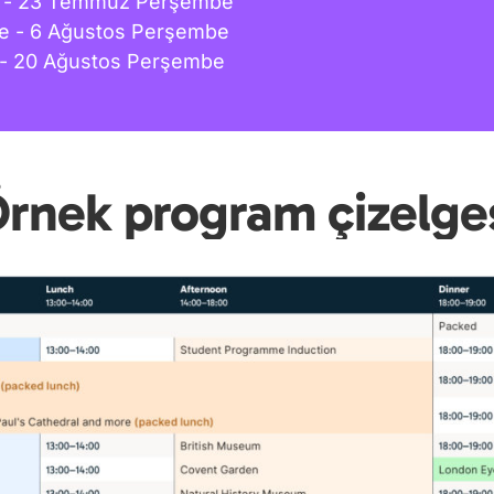
 - 23 Temmuz Perşembe
 - 6 Ağustos Perşembe
 - 20 Ağustos Perşembe
rnek program çizelge