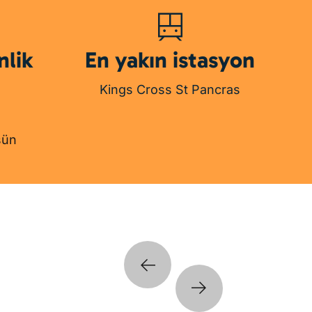
nlik
En yakın istasyon
Kings Cross St Pancras
şün
 Hall Dışı