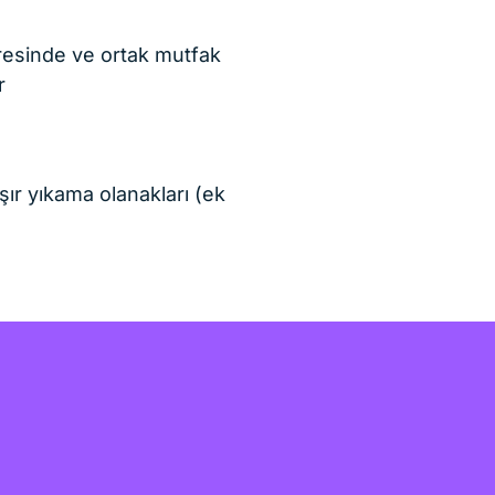
resinde ve ortak mutfak
r
r yıkama olanakları (ek