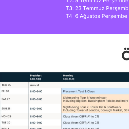
T2: 9 Temmuz Perşembe
T3: 23 Temmuz Perşembe
T4: 6 Ağustos Perşembe
Ö