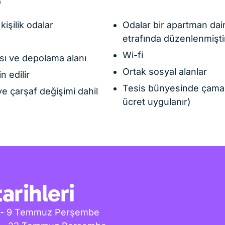
kişilik odalar
Odalar bir apartman dai
etrafında düzenlenmişti
Wi-fi
sı ve depolama alanı
Ortak sosyal alanlar
 edilir
Tesis bünyesinde çamaşı
 ve çarşaf değişimi dahil
ücret uygulanır)
arihleri
e - 9 Temmuz Perşembe