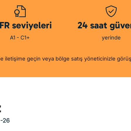
FR seviyeleri
24 saat güve
A1 - C1+
yerinde
mle iletişime geçin veya bölge satış yöneticinizle görü
Parry
z
9-26