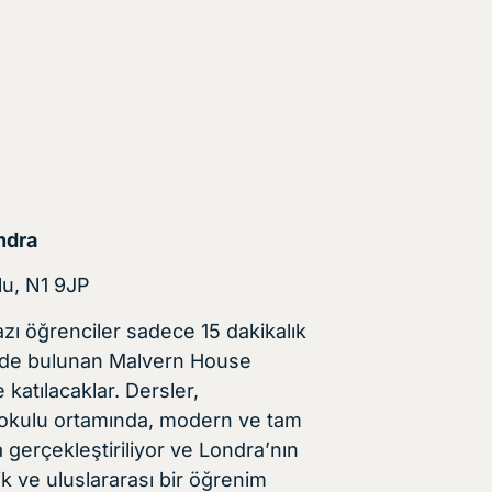
rn House Londra sınıfı
ndra
lu, N1 9JP
bazı öğrenciler sadece 15 dakikalık
de bulunan Malvern House
katılacaklar. Dersler,
l okulu ortamında, modern ve tam
a gerçekleştiriliyor ve Londra’nın
 ve uluslararası bir öğrenim