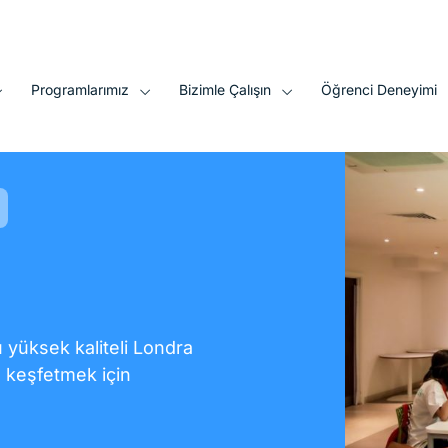
örüntülüyorsunuz
Programlarımız
Bizimle Çalışın
Öğrenci Deneyimi
 yüksek kaliteli Londra
ı keşfetmek için