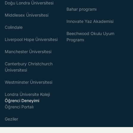
Doğu Londra Üniversitesi
Bahar programı
Middlesex Üniversitesi
Innovate Yaz Akademisi
Colindale
Beechwood Okulu Uyum
Liverpool Hope Üniversitesi
Programı
Manchester Üniversitesi
Canterbury Christchurch
Üniversitesi
Westminster Üniversitesi
Londra Üniversite Koleji
Öğrenci Deneyimi
Öğrenci Portalı
Geziler
Öğrenci refahı