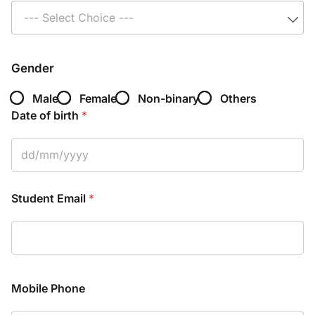
--- Select Choice ---
Gender
Male
Female
Non-binary
Others
Date of birth
*
Student Email
*
Mobile Phone