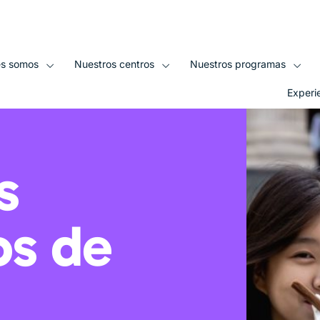
sitio web
es somos
Nuestros centros
Nuestros programas
Experi
s
os de