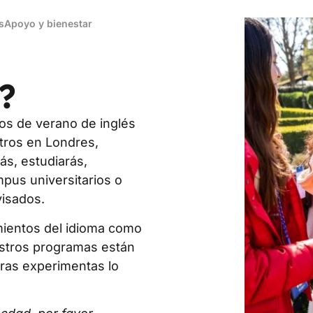
s
Apoyo y bienestar
a?
s de verano de inglés
ntros en Londres,
ás, estudiarás,
pus universitarios o
visados.
mientos del idioma como
estros programas están
tras experimentas lo