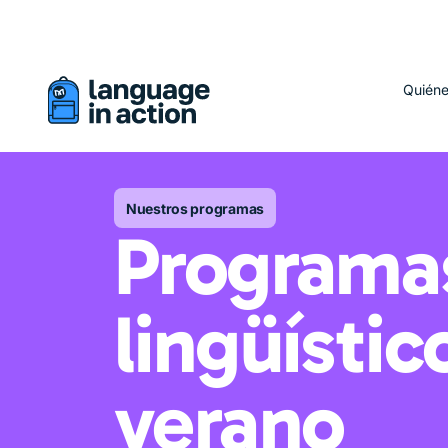
Está viendo una versión traducida automáticamente de este 
Quién
Nuestros programas
Programa
lingüístic
verano