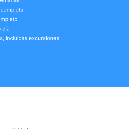
 semanas
 completa
ompleto
 día
s, incluidas excursiones