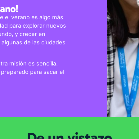
rano!
e el verano es algo más
dad para explorar nuevos
undo, y crecer en
 algunas de las ciudades
ra misión es sencilla:
y preparado para sacar el
De un vistazo