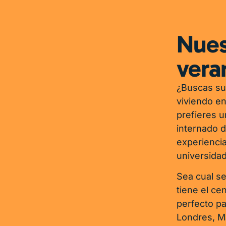
Nues
vera
¿Buscas su
viviendo en
prefieres u
internado d
experienci
universidad
Sea cual se
tiene el c
perfecto pa
Londres, Ma