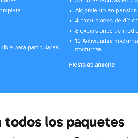
emanas
30 horas lectivas en 2
completa
Alojamiento en pensión
4 excursiones de día c
8 excursiones de medio
10 Actividades nocturna
nible para particulares
nocturnas
Fiesta de anoche
n todos los paquetes