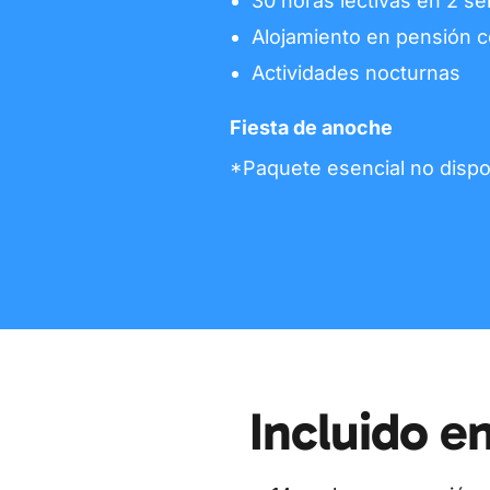
30 horas lectivas en 2 s
Alojamiento en pensión 
Actividades nocturnas
Fiesta de anoche
*Paquete esencial no dispo
Incluido e