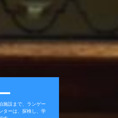
ー
泊施設まで、ランゲー
ンターは、探検し、学