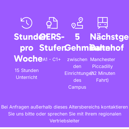
Stunden
GERS-
5
Nächstge
pro
Stufen
Gehminuten
Bahnhof
Woche
A1 - C1+
zwischen
Manchester
den
Piccadilly
15 Stunden
Einrichtungen
(12 Minuten
Unterricht
des
Fahrt)
Campus
Bei Anfragen außerhalb dieses Altersbereichs kontaktieren
Sie uns bitte oder sprechen Sie mit Ihrem regionalen
Vertriebsleiter