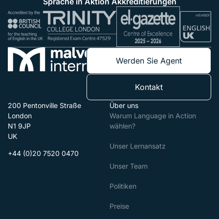
Sprache in Aktion Akkreditierungen
Werden Sie Agent
Kontakt
200 Pentonville Straße
Über uns
London
Warum Language in Action
N1 9JP
wählen?
UK
Unser Lernansatz
+44 (0)20 7520 0470
Unser Team
Politiken
Preise