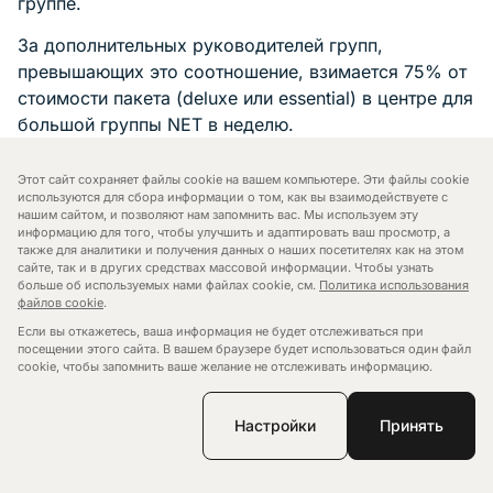
группе.
За дополнительных руководителей групп,
превышающих это соотношение, взимается 75% от
стоимости пакета (deluxe или essential) в центре для
большой группы NET в неделю.
Например, чистая цена пакета UEL Docklands
Этот сайт сохраняет файлы cookie на вашем компьютере. Эти файлы cookie
deluxe для большой группы составляет 900
используются для сбора информации о том, как вы взаимодействуете с
нашим сайтом, и позволяют нам запомнить вас. Мы используем эту
фунтов стерлингов в неделю - дополнительная
информацию для того, чтобы улучшить и адаптировать ваш просмотр, а
стоимость руководителя сверх коэффициента
также для аналитики и получения данных о наших посетителях как на этом
сайте, так и в других средствах массовой информации. Чтобы узнать
составляет 675 фунтов стерлингов (75% от
больше об используемых нами файлах cookie, см.
Политика использования
стоимости пакета).
файлов cookie
.
Если вы откажетесь, ваша информация не будет отслеживаться при
посещении этого сайта. В вашем браузере будет использоваться один файл
Все руководители групп должны придерживаться
cookie, чтобы запомнить ваше желание не отслеживать информацию.
Кодекса поведения руководителя группы.
Настройки
Принять
Все руководители должны присутствовать на месте
каждый день. Студенты и руководители должны
предоставить персоналу номер мобильного