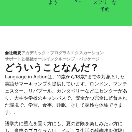
よう
スフリーな
予約
会社概要
アカデミック・プログラム
エクスカーション
サポートと福祉
オールインクルーシブ・パッケージ
ッ
どういうことなんだ？
Language in Actionは、11歳から18歳*までを対象とした
当
英語サマーキャンプを提供しています。ロンドン、マンチ
ス
ェスター、リバプール、カンタベリーなどにセンターがあ
り、大学や学校のキャンパスで、安全かつ完全に監督され
た環境で、学習、食事、睡眠、そして探検を体験できま
す。.
語学力に重点を置く方にも、夏の冒険を楽しみたい方に
も、当校のプログラムは、イギリス生活の醍醐味を体験し