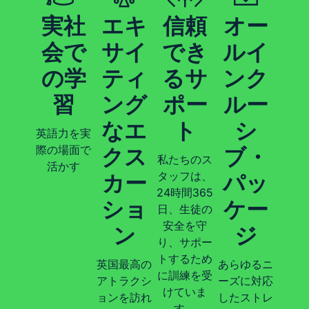
実社
エキ
信頼
オー
会で
サイ
でき
ルイ
の学
ティ
るサ
ンク
習
ング
ポー
ルー
なエ
ト
シ
英語力を実
際の場面で
クス
ブ・
私たちのス
活かす
タッフは、
カー
パッ
24時間365
ショ
ケー
日、生徒の
安全を守
ン
ジ
り、サポー
トするため
英国最高の
あらゆるニ
に訓練を受
アトラクシ
ーズに対応
けていま
ョンを訪れ
したストレ
す。