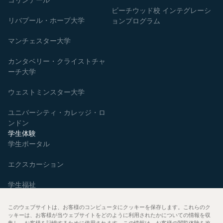
ビーチウッド校 インテグレーシ
リバプール・ホープ大学
ョンプログラム
マンチェスター大学
カンタベリー・クライストチャ
ーチ大学
ウェストミンスター大学
ユニバーシティ・カレッジ・ロ
ンドン
学生体験
学生ポータル
エクスカーション
学生福祉
生徒の声
このウェブサイトは、お客様のコンピュータにクッキーを保存します。これらのク
ッキーは、お客様が当ウェブサイトをどのように利用されたかについての情報を収