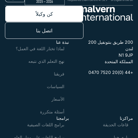
كن وكيلاً
اتصل بنا
200 طريق بنتونفيل 200
نبذة عنا
لندن
لماذا تختار اللغة في العمل؟
N1 9JP
نهج التعلم الذي نتبعه
المملكة المتحدة
+44 (0)20 7520 0470
فريقنا
السياسات
الأسعار
أسئلة متكررة
مراكزنا
برامجنا
قاعات الحديقة
برامج اللغات الصيفية
باري هول
برامج اللغات على مدار العام