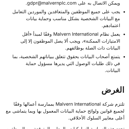
ويمكن الاتصال به على gdpr@malvernplc.com.
يجب على جميع الموظفين والمتعاقدين والموردين التعامل
مع البيانات الشخصية بشكل مناسب وحماية بيانات
اعتمادهم.
يعمل نظام Malvern International وفقًا لمبدأ «أقل
الامتيازات الممكنة»، ويجب ألا يصل الموظفون إلا إلى
البيانات ذات الصلة بوظائفهم.
يتمتع أصحاب البيانات بحقوق تتعلق ببياناتهم الشخصية، بما
في ذلك طلبات الوصول التي يديرها مسؤول حماية
البيانات.
الغرض
تلتزم شركة Malvern International بممارسة أعمالها وفقًا
لجميع قوانين ولوائح حماية البيانات المعمول بها وبما يتماشى مع
أعلى معايير السلوك الأخلاقي.
تحدد هذه السياسة السلوكيات والمعايير المتوقعة من الموظفين