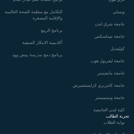
ويمبلي
التكامل مع منظمة الصحة العالمية
والإقامة المصغرة
جامعة شرق لندن
برنامج الربيع
جامعة ميدلسكس
أكاديمية الابتكار الصيفية
كولينديل
برنامج دمج مدرسة بيتش وود
جامعة ليفربول هوب
جامعة مانشستر
جامعة كانتربري كرايستشيرش
جامعة وستمنستر
كلية لندن الجامعية
تجربة الطالب
بوابة الطلاب