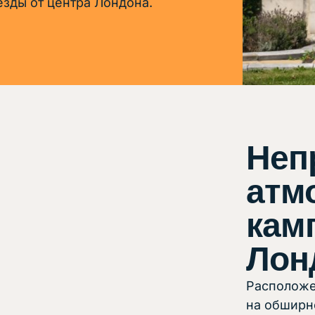
езды от центра Лондона.
Неп
атм
кам
Лон
Расположе
на обширн