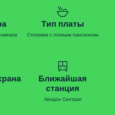
ра
Тип платы
комната
Столовая с полным пансионом
храна
Ближайшая
станция
Хендон Сентрал