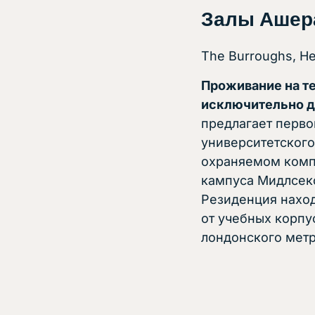
Залы Ашер
The Burroughs, 
Проживание на т
исключительно дл
предлагает перв
университетского
охраняемом комп
кампуса Мидлсекс
Резиденция наход
от учебных корпу
лондонского метр