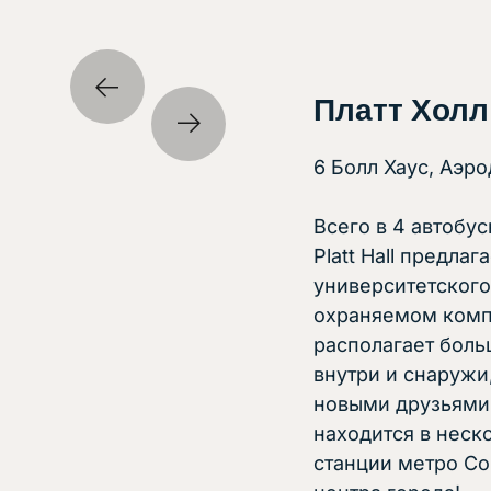
Платт Холл
6 Болл Хаус, Аэ
Всего в 4 автобус
Platt Hall предла
университетского
охраняемом компл
располагает бол
внутри и снаружи
новыми друзьями 
находится в неск
станции метро Col