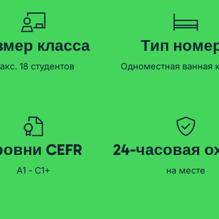
змер класса
Тип номе
акс. 18 студентов
Одноместная ванная 
ровни CEFR
24-часовая о
А1 - С1+
на месте