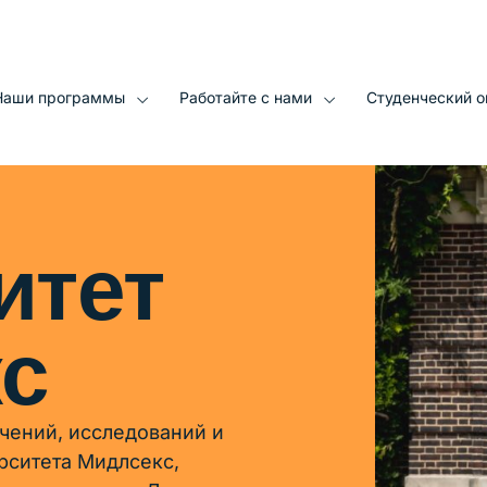
 этого сайта
Наши программы
Работайте с нами
Студенческий о
итет
с
чений, исследований и
рситета Мидлсекс,