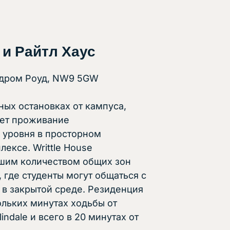
Столовая
 и Райтл Хаус
родром Роуд, NW9 5GW
ных остановках от кампуса,
гает проживание
 уровня в просторном
ексе. Writtle House
ьшим количеством общих зон
, где студенты могут общаться с
в закрытой среде. Резиденция
ольких минутах ходьбы от
indale и всего в 20 минутах от