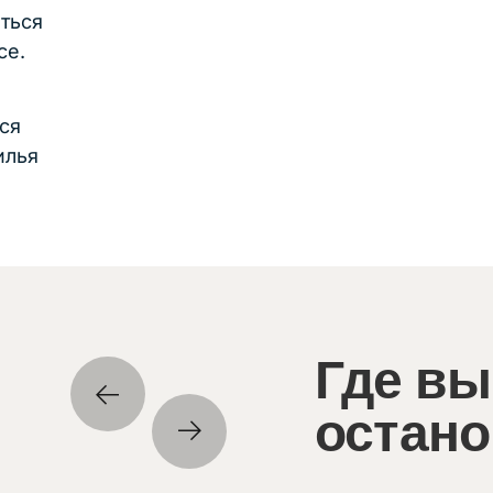
иться
се.
ся
илья
Где вы
остано