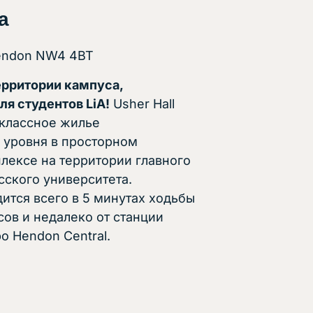
а
Hendon NW4 4BT
ерритории кампуса,
я студентов LiA!
Usher Hall
оклассное жилье
 уровня в просторном
лексе на территории главного
ского университета.
ится всего в 5 минутах ходьбы
сов и недалеко от станции
о Hendon Central.