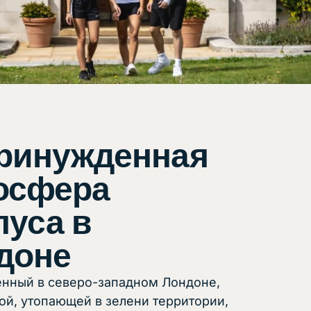
ринужденная
осфера
пуса в
доне
нный в северо-западном Лондоне,
ой, утопающей в зелени территории,