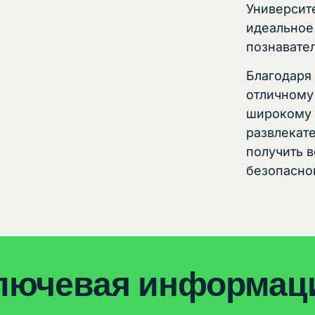
Университ
идеальное
познавател
Благодаря
отличному
широкому 
развлекат
получить в
безопасно
лючевая информац