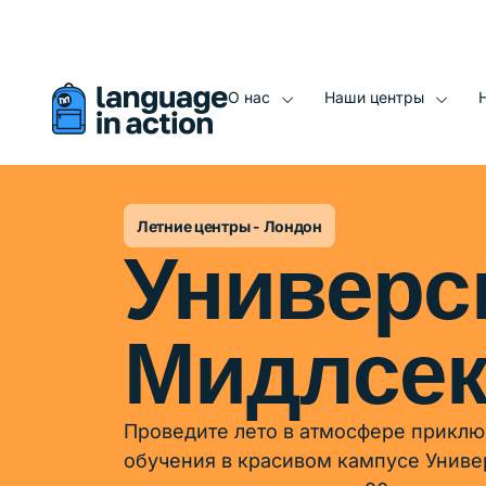
Вы просматриваете автоматически переведенную версию
О нас
Наши центры
Летние центры - Лондон
Универс
Мидлсек
Проведите лето в атмосфере приклю
обучения в красивом кампусе Униве