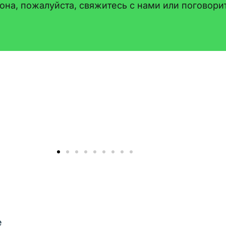
азона, пожалуйста, свяжитесь с нами или погово
Студен
е