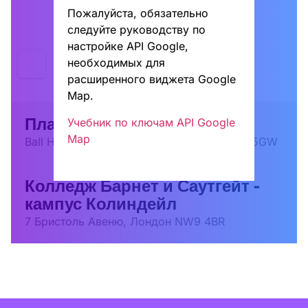
Пожалуйста, обязательно
следуйте руководству по
настройке API Google,
необходимых для
расширенного виджета Google
Map.
Платт Холл и Райтл Хаус
Учебник по ключам API Google
Map
Ball House, 6 Aerodrome Rd, London NW9 5GW
Колледж Барнет и Саутгейт -
кампус Колиндейл
7 Бристоль Авеню, Лондон NW9 4BR