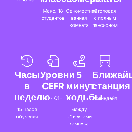
Макс. 18
Одноместная
Столовая
студентов
ванная
с полным
комната
пансионом
Часы
Уровни
5
Ближай
в
CEFR
минут
станция
неделю
ходьбы
А1 - С1+
Колиндейл
15 часов
между
обучения
объектами
кампуса