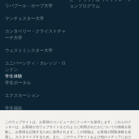
リバプール・ホープ大学
ョンプログラム
マンチェスター大学
カンタベリー・クライストチャ
ーチ大学
ウェストミンスター大学
ユニバーシティ・カレッジ・ロ
ンドン
学生体験
学生ポータル
エクスカーション
学生福祉
生徒の声
このウェブサイトは、お客様のコンピュータにクッキーを保存します。これらのク
ッキーは、お客様が当ウェブサイトをどのように利用されたかについての情報を収
集し、お客様を記憶するために使用されます。この情報は、お客様の閲覧体験を改
電話予約
善し、カスタマイズするため、また、このウェブサイトおよび他のメディアにおけ