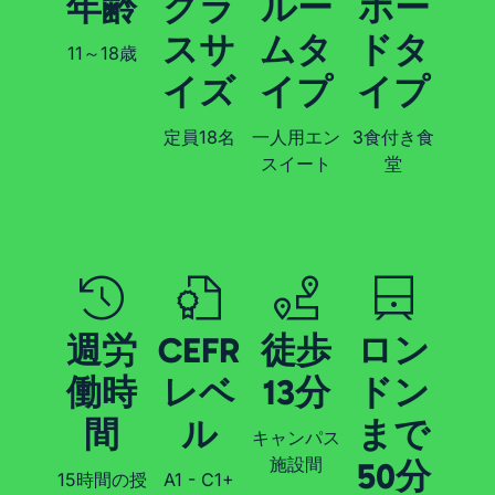
年齢
クラ
ルー
ボー
スサ
ムタ
ドタ
11～18歳
イズ
イプ
イプ
定員18名
一人用エン
3食付き食
スイート
堂
週労
CEFR
徒歩
ロン
働時
レベ
13分
ドン
間
ル
まで
キャンパス
施設間
50分
15時間の授
A1 - C1+