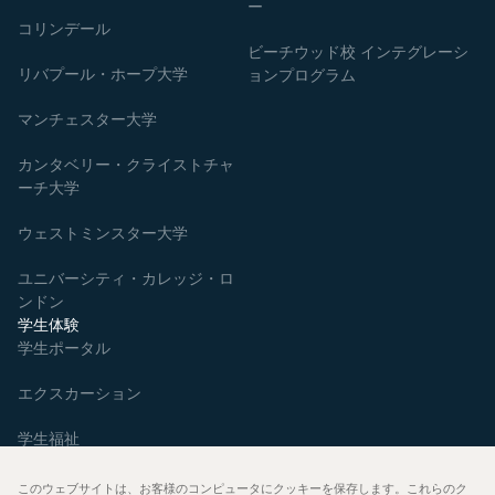
ー
コリンデール
ビーチウッド校 インテグレーシ
リバプール・ホープ大学
ョンプログラム
マンチェスター大学
カンタベリー・クライストチャ
ーチ大学
ウェストミンスター大学
ユニバーシティ・カレッジ・ロ
ンドン
学生体験
学生ポータル
エクスカーション
学生福祉
生徒の声
このウェブサイトは、お客様のコンピュータにクッキーを保存します。これらのク