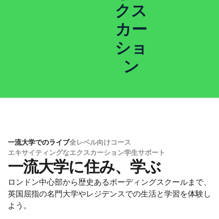
クス
カー
ショ
ン
一流大学でのライブ
全レベル向けコース
エキサイティングなエクスカーション
学生サポート
一流大学に住み、学ぶ
待
ロンドン中心部から歴史あるボーディングスクールまで、
す
、
英国屈指の名門大学やレジデンスでの生活と学習を体験し
グ
手
よう。
下