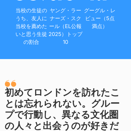
当校の生徒の
ヤング・ラー
グーグル・レ
うち、友人に
ナーズ・スク
ビュー（5点
当校を薦めた
ール（EL公報
満点）
いと思う生徒
2025）トップ
の割合
10
初めてロンドンを訪れたこ
とは忘れられない。グルー
プで行動し、異なる文化圏
の人々と出会うのが好きだ