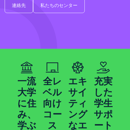
連絡先
私たちのセンター
一流
全レ
エキ
充実
大学
ベル
サイ
した
に住
向け
ティ
学生
み、
コー
ング
サポ
学ぶ
ス
なエ
ート