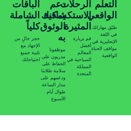
التعلم
الرحلات
دعم
الباقات
الواقعي
الاستكشافية
يمكنك
الشاملة
المثيرة
الوثوق
كلياً
طبّق مهاراتك
في اللغة
به
قم بزيارة
حجز خالٍ من
الإنجليزية في
أفضل
الإجهاد مع
مواقف الحياة
موظفونا
المعالم
تلبية جميع
الواقعية
مدربون على
السياحية في
احتياجاتك
الحفاظ على
المملكة
سلامة طلابنا
المتحدة
ودعمهم على
مدار الساعة
طوال أيام
الأسبوع