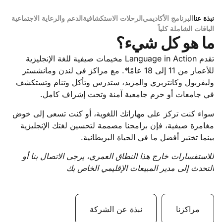
نبذة عنا
البرنامج الأكاديمي
الرحلات الاستكشافية
الدعم والرعاية الاجتماعية
الباقات الشاملة كلياً
ما هو كل شيء؟
ال
تقدم Language in Action مخيمات صيفية للغة الإنجليزية
نح
للأعمار من 11 إلى 18 عامًا*. مع مراكز في لندن ومانشستر
إقا
وليفربول وكانتربري والمزيد، ستدرس وتأكل وتنام وتستكشف
دروس 
في جامعات أو حرم جامعية آمنة وتحت إشراف كامل.
الأ
سواء كنت تركز على مهاراتك اللغوية، أو كنت تسعى إلى خوض
الح
مغامرة صيفية، فإن برامجنا مصممة لتحسين لغتك الإنجليزية
بينما تختبر أفضل ما في الحياة البريطانية.
دي
إضا
للاستفسارات خارج هذا النطاق العمري، يرجى الاتصال بنا أو
ي
التحدث إلى مدير المبيعات الإقليمي الخاص بك
بمج
مراكزنا
نبذة عن الشركة