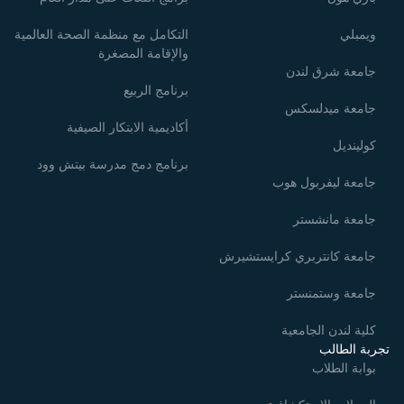
ويمبلي
التكامل مع منظمة الصحة العالمية
والإقامة المصغرة
جامعة شرق لندن
برنامج الربيع
جامعة ميدلسكس
أكاديمية الابتكار الصيفية
كولينديل
برنامج دمج مدرسة بيتش وود
جامعة ليفربول هوب
جامعة مانشستر
جامعة كانتربري كرايستشيرش
جامعة وستمنستر
كلية لندن الجامعية
تجربة الطالب
بوابة الطلاب