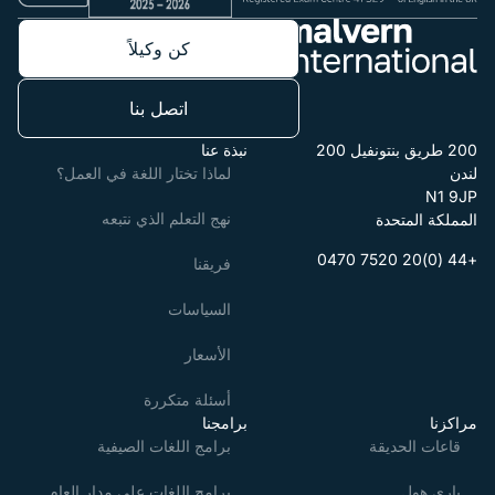
كن وكيلاً
اتصل بنا
200 طريق بنتونفيل 200
نبذة عنا
لندن
لماذا تختار اللغة في العمل؟
N1 9JP
نهج التعلم الذي نتبعه
المملكة المتحدة
+44 (0)20 7520 0470
فريقنا
السياسات
الأسعار
أسئلة متكررة
مراكزنا
برامجنا
قاعات الحديقة
برامج اللغات الصيفية
باري هول
برامج اللغات على مدار العام